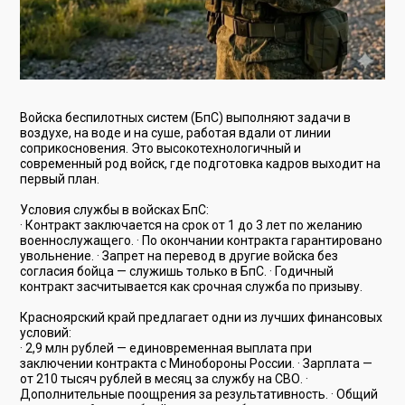
Войска беспилотных систем (БпС) выполняют задачи в
воздухе, на воде и на суше, работая вдали от линии
соприкосновения. Это высокотехнологичный и
современный род войск, где подготовка кадров выходит на
первый план.
Условия службы в войсках БпС:
· Контракт заключается на срок от 1 до 3 лет по желанию
военнослужащего. · По окончании контракта гарантировано
увольнение. · Запрет на перевод в другие войска без
согласия бойца — служишь только в БпС. · Годичный
контракт засчитывается как срочная служба по призыву.
Красноярский край предлагает одни из лучших финансовых
условий:
· 2,9 млн рублей — единовременная выплата при
заключении контракта с Минобороны России. · Зарплата —
от 210 тысяч рублей в месяц за службу на СВО. ·
Дополнительные поощрения за результативность. · Общий